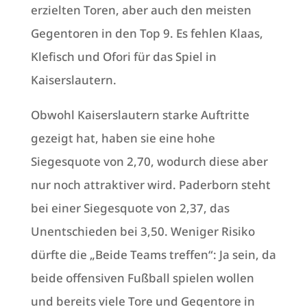
erzielten Toren, aber auch den meisten
Gegentoren in den Top 9. Es fehlen Klaas,
Klefisch und Ofori für das Spiel in
Kaiserslautern.
Obwohl Kaiserslautern starke Auftritte
gezeigt hat, haben sie eine hohe
Siegesquote von 2,70, wodurch diese aber
nur noch attraktiver wird. Paderborn steht
bei einer Siegesquote von 2,37, das
Unentschieden bei 3,50. Weniger Risiko
dürfte die „Beide Teams treffen“: Ja sein, da
beide offensiven Fußball spielen wollen
und bereits viele Tore und Gegentore in