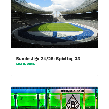
Bundesliga 24/25: Spieltag 33
Mai 8, 2025