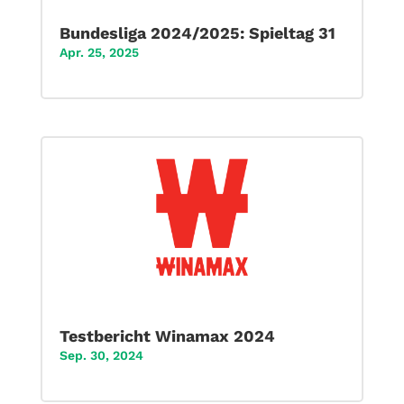
Bundesliga 2024/2025: Spieltag 31
Apr. 25, 2025
Testbericht Winamax 2024
Sep. 30, 2024