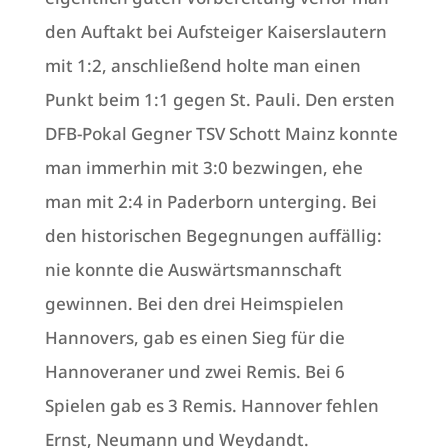
den Auftakt bei Aufsteiger Kaiserslautern
mit 1:2, anschließend holte man einen
Punkt beim 1:1 gegen St. Pauli. Den ersten
DFB-Pokal Gegner TSV Schott Mainz konnte
man immerhin mit 3:0 bezwingen, ehe
man mit 2:4 in Paderborn unterging. Bei
den historischen Begegnungen auffällig:
nie konnte die Auswärtsmannschaft
gewinnen. Bei den drei Heimspielen
Hannovers, gab es einen Sieg für die
Hannoveraner und zwei Remis. Bei 6
Spielen gab es 3 Remis. Hannover fehlen
Ernst, Neumann und Weydandt.