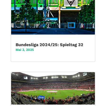
Bundesliga 2024/25: Spieltag 32
Mai 3, 2025