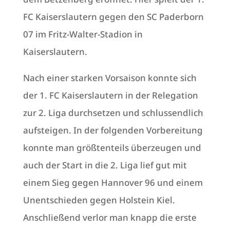
FC Kaiserslautern gegen den SC Paderborn
07 im Fritz-Walter-Stadion in
Kaiserslautern.
Nach einer starken Vorsaison konnte sich
der 1. FC Kaiserslautern in der Relegation
zur 2. Liga durchsetzen und schlussendlich
aufsteigen. In der folgenden Vorbereitung
konnte man größtenteils überzeugen und
auch der Start in die 2. Liga lief gut mit
einem Sieg gegen Hannover 96 und einem
Unentschieden gegen Holstein Kiel.
Anschließend verlor man knapp die erste