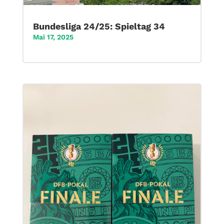
Bundesliga 24/25: Spieltag 34
Mai 17, 2025