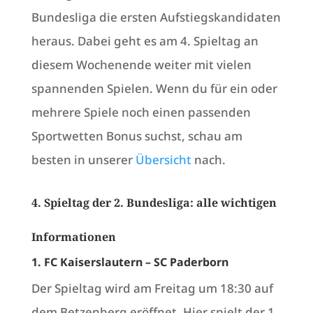
Bundesliga die ersten Aufstiegskandidaten
heraus. Dabei geht es am 4. Spieltag an
diesem Wochenende weiter mit vielen
spannenden Spielen. Wenn du für ein oder
mehrere Spiele noch einen passenden
Sportwetten Bonus suchst, schau am
besten in unserer
Übersicht
nach.
4. Spieltag der 2. Bundesliga: alle wichtigen
Informationen
1. FC Kaiserslautern – SC Paderborn
Der Spieltag wird am Freitag um 18:30 auf
dem Betzenberg eröffnet. Hier spielt der 1.