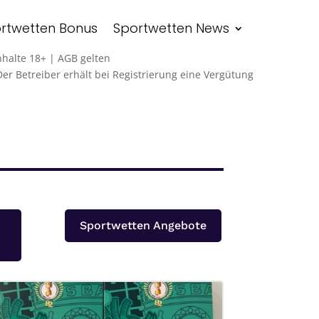
rtwetten Bonus
Sportwetten News
nhalte 18+ | AGB gelten
Der Betreiber erhält bei Registrierung eine Vergütung
Sportwetten Angebote