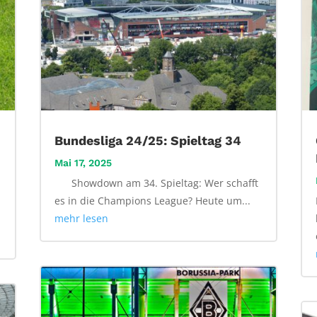
Bundesliga 24/25: Spieltag 34
Mai 17, 2025
Showdown am 34. Spieltag: Wer schafft
es in die Champions League? Heute um...
mehr lesen