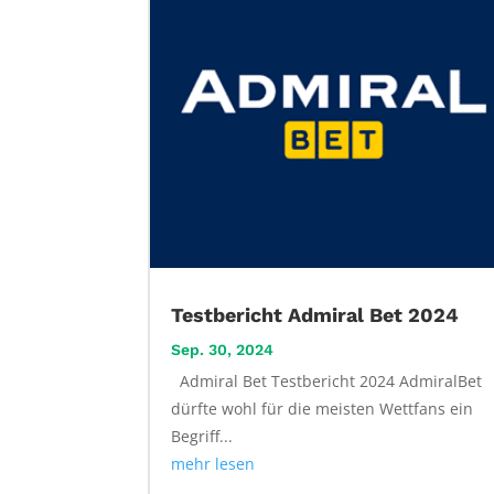
Testbericht Admiral Bet 2024
Sep. 30, 2024
Admiral Bet Testbericht 2024 AdmiralBet
dürfte wohl für die meisten Wettfans ein
Begriff...
mehr lesen