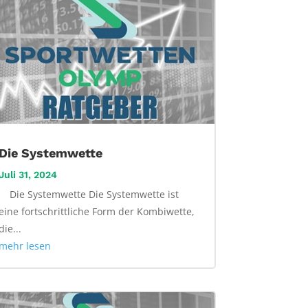
Die Systemwette
Juli 31, 2024
Die Systemwette Die Systemwette ist
eine fortschrittliche Form der Kombiwette,
die...
mehr lesen