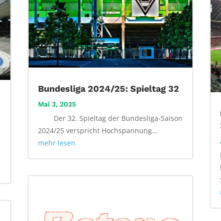
Bundesliga 2024/25: Spieltag 32
Mai 3, 2025
Der 32. Spieltag der Bundesliga-Saison
2024/25 verspricht Hochspannung...
mehr lesen