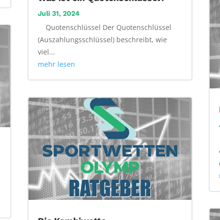
Juli 31, 2024
Quotenschlüssel Der Quotenschlüssel
(Auszahlungsschlüssel) beschreibt, wie
viel...
mehr lesen