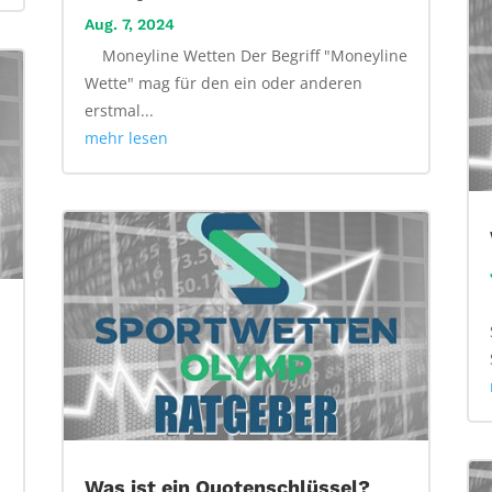
Aug. 7, 2024
Moneyline Wetten Der Begriff "Moneyline
Wette" mag für den ein oder anderen
erstmal...
mehr lesen
Was ist ein Quotenschlüssel?