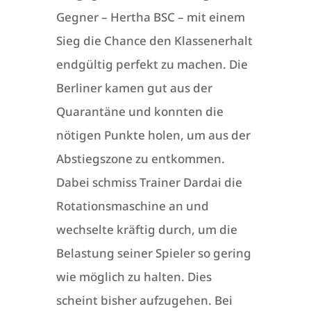
Gegner – Hertha BSC – mit einem
Sieg die Chance den Klassenerhalt
endgültig perfekt zu machen. Die
Berliner kamen gut aus der
Quarantäne und konnten die
nötigen Punkte holen, um aus der
Abstiegszone zu entkommen.
Dabei schmiss Trainer Dardai die
Rotationsmaschine an und
wechselte kräftig durch, um die
Belastung seiner Spieler so gering
wie möglich zu halten. Dies
scheint bisher aufzugehen. Bei