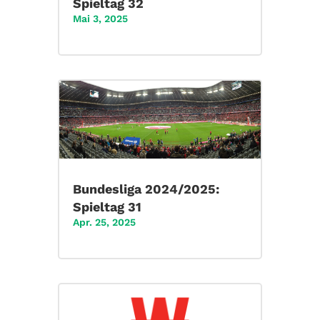
Spieltag 32
Mai 3, 2025
Bundesliga 2024/2025:
Spieltag 31
Apr. 25, 2025