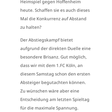
Heimspiel gegen Hoffenheim
heute. Schaffen sie es auch dieses
Mal die Konkurrenz auf Abstand
zu halten?
Der Abstiegskampf bietet
aufgrund der direkten Duelle eine
besondere Brisanz. Gut möglich,
dass wir mit dem 1.FC Köln, an
diesem Samstag schon den ersten
Absteiger begutachten können.
Zu wünschen wäre aber eine
Entscheidung am letzten Spieltag
für die maximale Spannung.