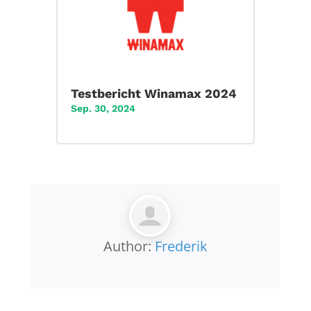
Testbericht Winamax 2024
Sep. 30, 2024
Author:
Frederik