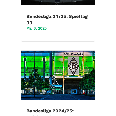
Bundesliga 24/25: Spieltag
33
Mai 8, 2025
Bundesliga 2024/25: