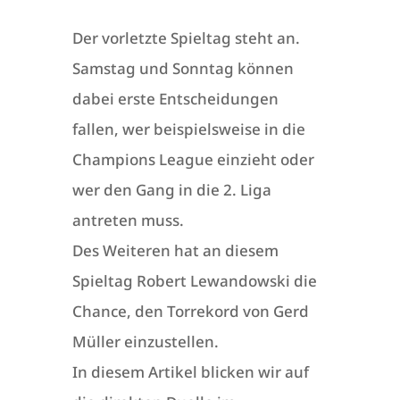
Der vorletzte Spieltag steht an.
Samstag und Sonntag können
dabei erste Entscheidungen
fallen, wer beispielsweise in die
Champions League einzieht oder
wer den Gang in die 2. Liga
antreten muss.
Des Weiteren hat an diesem
Spieltag Robert Lewandowski die
Chance, den Torrekord von Gerd
Müller einzustellen.
In diesem Artikel blicken wir auf