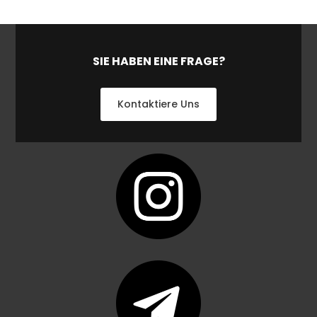
SIE HABEN EINE FRAGE?
Kontaktiere Uns