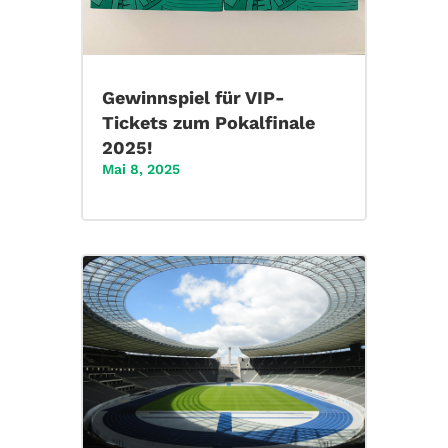
Gewinnspiel für VIP-
Tickets zum Pokalfinale
2025!
Mai 8, 2025