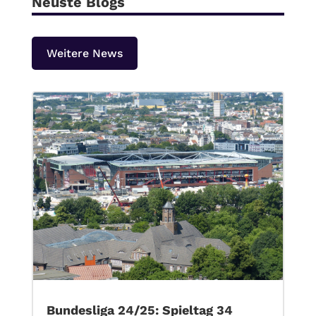
Neuste Blogs
Weitere News
Bundesliga 24/25: Spieltag 34