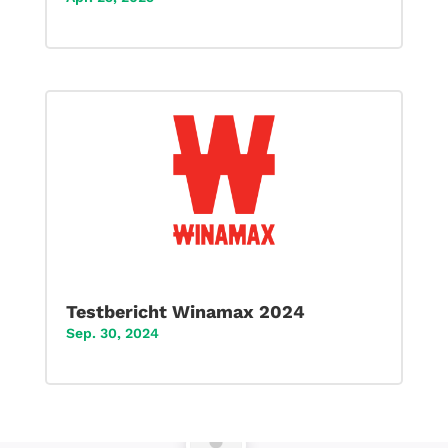
Testbericht Winamax 2024
Sep. 30, 2024