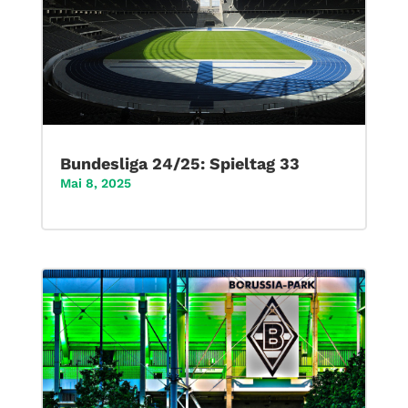
Bundesliga 24/25: Spieltag 33
Mai 8, 2025