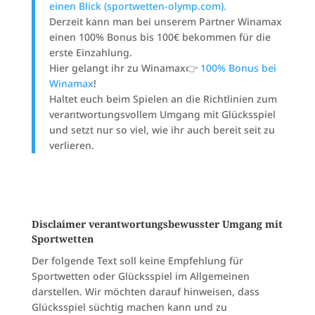
einen Blick (sportwetten-olymp.com).
Derzeit kann man bei unserem Partner Winamax
einen 100% Bonus bis 100€ bekommen für die
erste Einzahlung.
Hier gelangt ihr zu Winamax👉
100% Bonus bei
Winamax
!
Haltet euch beim Spielen an die Richtlinien zum
verantwortungsvollem Umgang mit Glücksspiel
und setzt nur so viel, wie ihr auch bereit seit zu
verlieren.
Disclaimer verantwortungsbewusster Umgang mit
Sportwetten
Der folgende Text soll keine Empfehlung für
Sportwetten oder Glücksspiel im Allgemeinen
darstellen. Wir möchten darauf hinweisen, dass
Glücksspiel süchtig machen kann und zu