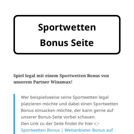
Sportwetten
Bonus Seite
Spiel legal mit einem Sportwetten Bonus von
unserem Partner Winamax!
Wer beispielsweise seine Sportwetten legal
platzieren möchte und dabei einen Sportwetten
Bonus einsacken möchte, der kann gerne auf
unserer Bonus-Seite vorbei schauen.
Den Link zu der Seite findet ihr hier 👉
Sportwetten Bonus | Wettanbieter Bonus auf