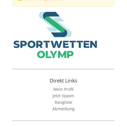
Direkt Links
Mein Profil
Jetzt tippen
Rangliste
Abmeldung