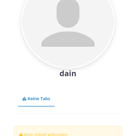
dain
Keine Tabs
Kein Inhalt gefunden.