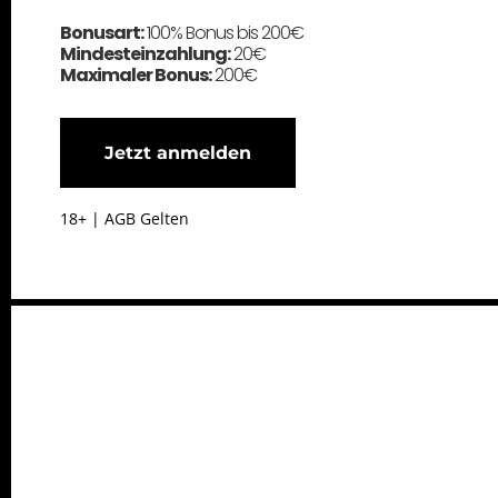
Bonusart:
100% Bonus bis 200€
Mindesteinzahlung:
20€
Maximaler Bonus:
200€
Jetzt anmelden
18+ | AGB Gelten