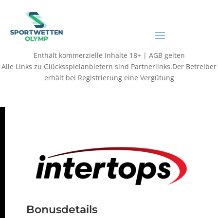
Enthält kommerzielle Inhalte 18+ | AGB gelten
Alle Links zu Glücksspielanbietern sind Partnerlinks.Der Betreiber
erhält bei Registrierung eine Vergütung
Bonusdetails